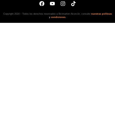
Copyright 2024 – Todos los derechos reservados a Bicimarket Alcorcón, consulte
nuestras políticas
y
condiciones
.