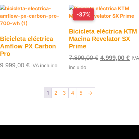
-37%
Bicicleta eléctrica KTM
Bicicleta eléctrica
Macina Revelator SX
Amflow PX Carbon
Prime
Pro
7.899,00
€
4.999,00
€
IVA
9.999,00
€
IVA incluido
incluido
1
2
3
4
5
→