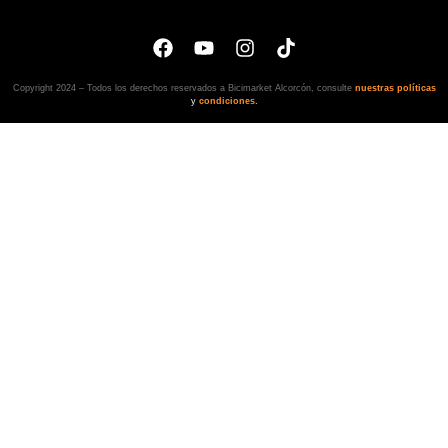
Copyright 2024 – Todos los derechos reservados a Bicimarket Alcorcón, consulte
nuestras políticas
y
condiciones
.