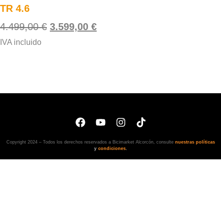
TR 4.6
4.499,00
€
3.599,00
€
IVA incluido
Copyright 2024 – Todos los derechos reservados a Bicimarket Alcorcón, consulte
nuestras políticas
y
condiciones
.