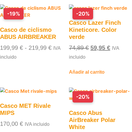
-19%
-20%
Casco Lazer Finch
Casco de ciclismo
Kineticore. Color
ABUS AIRBREAKER
verde
199,99
€
-
219,99
€
74,89
€
59,95
€
IVA
IVA
incluido
incluido
Añadir al carrito
-20%
Casco MET Rivale
MIPS
Casco Abus
AirBreaker Polar
170,00
€
IVA incluido
White