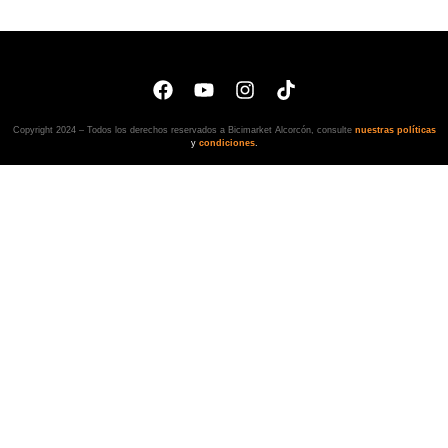
Copyright 2024 – Todos los derechos reservados a Bicimarket Alcorcón, consulte
nuestras políticas
y
condiciones
.