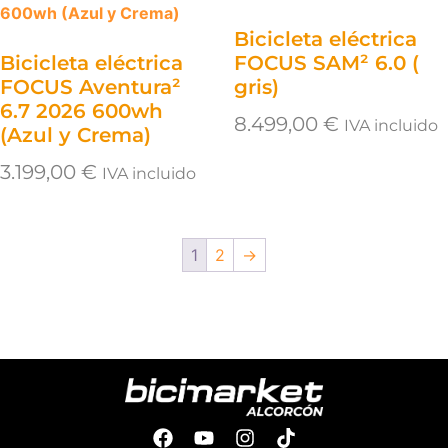
Bicicleta eléctrica
Bicicleta eléctrica
FOCUS SAM² 6.0 (
FOCUS Aventura²
gris)
6.7 2026 600wh
8.499,00
€
IVA incluido
(Azul y Crema)
3.199,00
€
IVA incluido
1
2
→