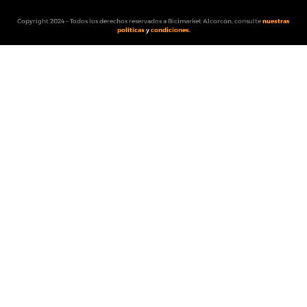
Copyright 2024 – Todos los derechos reservados a Bicimarket Alcorcón, consulte
nuestras
políticas
y
condiciones
.