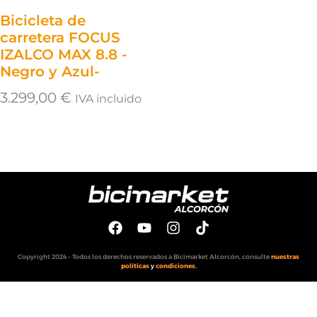
Bicicleta de
carretera FOCUS
IZALCO MAX 8.8 -
Negro y Azul-
3.299,00
€
IVA incluido
Copyright 2024 – Todos los derechos reservados a Bicimarket Alcorcón, consulte
nuestras
políticas
y
condiciones
.