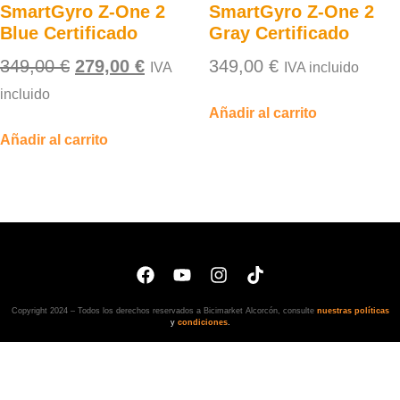
SmartGyro Z-One 2
SmartGyro Z-One 2
Blue Certificado
Gray Certificado
349,00
€
279,00
€
349,00
€
IVA
IVA incluido
incluido
Añadir al carrito
Añadir al carrito
Copyright 2024 – Todos los derechos reservados a Bicimarket Alcorcón, consulte
nuestras políticas
y
condiciones
.