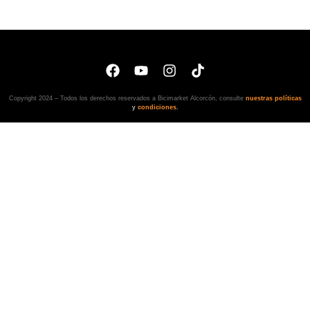
Copyright 2024 – Todos los derechos reservados a Bicimarket Alcorcón, consulte
nuestras políticas
y
condiciones
.