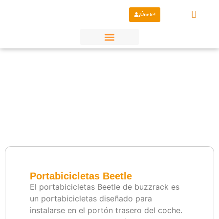
¡Únete!
¿Por qué elegirnos?
Portabicicletas Beetle
El portabicicletas Beetle de buzzrack es
un portabicicletas diseñado para
instalarse en el portón trasero del coche.