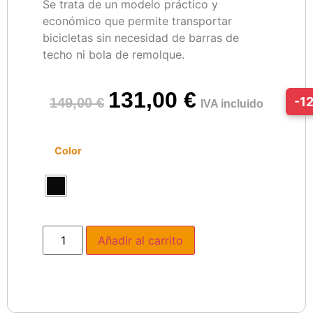
Se trata de un modelo práctico y
económico que permite transportar
bicicletas sin necesidad de barras de
techo ni bola de remolque.
131,00
€
-1
149,00
€
IVA incluido
Color
Añadir al carrito