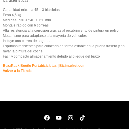
Características:
Capacidad máxima 45 – 3 bicicletas
Peso 4,6 kg
Medidas: 730 X 540 X 150 mm
Montaje rápido con 6 correas
Alta resistencia a la corrosión gracias al recubrimiento de pintura en polvo
Mecanismo para adaptarse a la mayoría de vehículos
Incluye una correa de seguridad
Espumas resistentes para colocarlo de forma estable en la puerta trasera y no
rayar la pintura del coche
Fácil y compacto almacenamiento debido al pliegue del brazo
BuzzRack Beetle Portabicicletas | Bicimarket.com
Volver a la Tienda