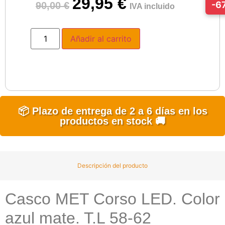
29,95
€
-6
90,00
€
IVA incluido
Añadir al carrito
📦 Plazo de entrega de 2 a 6 días en los
productos en stock 🚚
Descripción del producto
Casco MET Corso LED. Color
azul mate. T.​L 58-​62