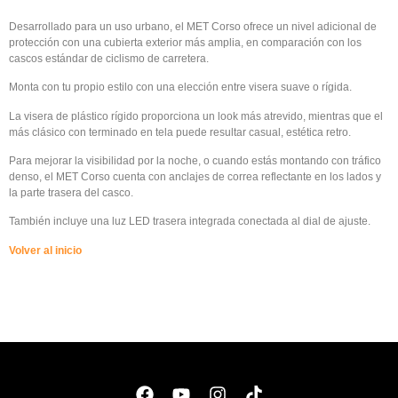
Desarrollado para un uso urbano, el MET Corso ofrece un nivel adicional de
protección con una cubierta exterior más amplia, en comparación con los
cascos estándar de ciclismo de carretera.
Monta con tu propio estilo con una elección entre visera suave o rígida.
La visera de plástico rígido proporciona un look más atrevido, mientras que el
más clásico con terminado en tela puede resultar casual, estética retro.
Para mejorar la visibilidad por la noche, o cuando estás montando con tráfico
denso, el MET Corso cuenta con anclajes de correa reflectante en los lados y
la parte trasera del casco.
También incluye una luz LED trasera integrada conectada al dial de ajuste.
Volver al inicio