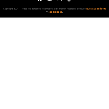
Copyright 2024 – Todos los derechos reservados a Bicimarket Alcorcón, consulte
nuestras políticas
y
condiciones
.