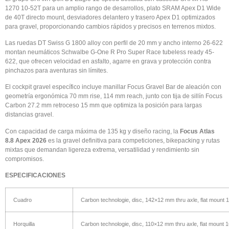
1270 10-52T para un amplio rango de desarrollos, plato SRAM Apex D1 Wide
de 40T directo mount, desviadores delantero y trasero Apex D1 optimizados
para gravel, proporcionando cambios rápidos y precisos en terrenos mixtos.
Las ruedas DT Swiss G 1800 alloy con perfil de 20 mm y ancho interno 26-622
montan neumáticos Schwalbe G-One R Pro Super Race tubeless ready 45-
622, que ofrecen velocidad en asfalto, agarre en grava y protección contra
pinchazos para aventuras sin límites.
El cockpit gravel específico incluye manillar Focus Gravel Bar de aleación con
geometría ergonómica 70 mm rise, 114 mm reach, junto con tija de sillín Focus
Carbon 27.2 mm retroceso 15 mm que optimiza la posición para largas
distancias gravel.
Con capacidad de carga máxima de 135 kg y diseño racing, la
Focus Atlas
8.8 Apex 2026
es la gravel definitiva para competiciones, bikepacking y rutas
mixtas que demandan ligereza extrema, versatilidad y rendimiento sin
compromisos.
ESPECIFICACIONES
Cuadro
Carbon technologie, disc, 142×12 mm thru axle, flat mount
Horquilla
Carbon technologie, disc, 110×12 mm thru axle, flat mount