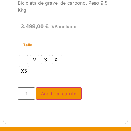
Bicicleta de gravel de carbono. Peso 9,5
Kkg
3.499,00
€
IVA incluido
Talla
L
M
S
XL
XS
Añadir al carrito