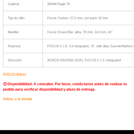
Cadena
SRAM Eagle 70
Tija de sillín
Focus Carbon, 27,2 mm, set-back 15 mm
Manillar
Focus Gravel Bar, alloy, 70 mm, 114 mm, 16°
Potencia
FOCUS C.I.S. 2.0 integrated, -8°, with alloy Garmin/Wahoo
Dirección
ACROS IS52/IS52 (ICR), FOCUS C.I.S. Integrated
FOCUS Bikes
🛈 Disponibilidad: A consultar. Por favor, contáctanos antes de realizar tu
pedido para verificar disponibilidad y plazo de entrega.
Volver a la tienda