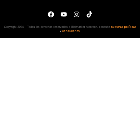
Copyright 2024 – Todos los derechos reservados a Bicimarket Alcorcón, consulte
nuestras políticas
y
condiciones
.