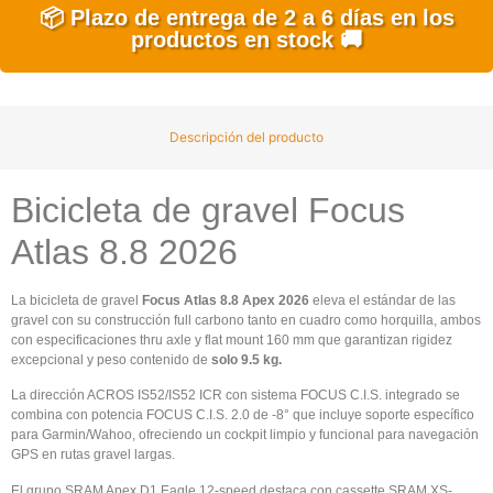
📦 Plazo de entrega de 2 a 6 días en los
productos en stock 🚚
Descripción del producto
Bicicleta de gravel Focus
Atlas 8.8 2026
La bicicleta de gravel
Focus Atlas 8.8 Apex 2026
eleva el estándar de las
gravel con su construcción full carbono tanto en cuadro como horquilla, ambos
con especificaciones thru axle y flat mount 160 mm que garantizan rigidez
excepcional y peso contenido de
solo 9.5 kg.
La dirección ACROS IS52/IS52 ICR con sistema FOCUS C.I.S. integrado se
combina con potencia FOCUS C.I.S. 2.0 de -8° que incluye soporte específico
para Garmin/Wahoo, ofreciendo un cockpit limpio y funcional para navegación
GPS en rutas gravel largas.
El grupo SRAM Apex D1 Eagle 12-speed destaca con cassette SRAM XS-