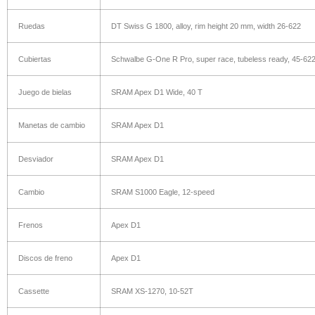
Ruedas
DT Swiss G 1800, alloy, rim height 20 mm, width 26-622
Cubiertas
Schwalbe G-One R Pro, super race, tubeless ready, 45-62
Juego de bielas
SRAM Apex D1 Wide, 40 T
Manetas de cambio
SRAM Apex D1
Desviador
SRAM Apex D1
Cambio
SRAM S1000 Eagle, 12-speed
Frenos
Apex D1
Discos de freno
Apex D1
Cassette
SRAM XS-1270, 10-52T