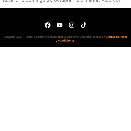
Ruta MTB domingo 26 octubre – Bicimarket Alcorcón
Copyright 2024 – Todos los derechos reservados a Bicimarket Alcorcón, consulte
nuestras políticas
y
condiciones
.