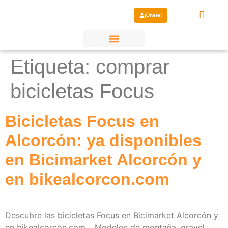
¡Únete!
¿Por qué elegirnos?
Etiqueta:
comprar
bicicletas Focus
Bicicletas Focus en
Alcorcón: ya disponibles
en Bicimarket Alcorcón y
en bikealcorcon.com
Descubre las bicicletas Focus en Bicimarket Alcorcón y
en bikealcorcon.com. . Modelos de montaña, gravel,