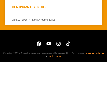
CONTINUAR LEYENDO »
abril 10, 2026
No hay comentarios
Copyright 2024 – Todos los derechos reservados a Bicimarket Alcorcón, consulte
nuestras políticas
y
condiciones
.