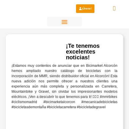
¡Únete!
¿Por qué elegirnos?
¡Te tenemos
excelentes
noticias!
¡Estamos muy contentos de anunciar que en Bicimarket Alcorcón
hemos ampliado nuestro catálogo de bicicletas con la
incorporación de MMR, siendo distribuidor oficial en Alcorcón! Esta
nueva adición nos permite ofrecer a nuestros clientes una
experiencia aún más completa y personalizada en Carretera,
Mountainbike y Gravel, sin olvidar los impresionantes modelos
eléctricos. ¡Ven a descubrir lo que tenemos para ti! 🚴‍♂️✨ #mmrbikes
#ciclismomadrid #bicimarketalcorcon #mecanicadebicicletas
#bicicletasdemontaña #bicicletacarretera #bicicletadegravel